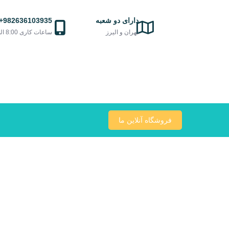
Ski
t
دارای دو شعبه
982636103935+
conten
تهران و الیرز
ساعات کاری 8:00 الی 21:00
فروشگاه آنلاین ما