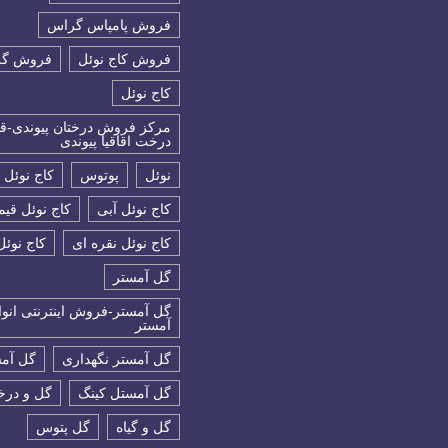
فروش پامپاس گراس
فروش کاج نوئل
فروش گل
كاج نوئل
مرکز فروش درختان پیوندی-ق
درخت اقاقیا پیوندی
نوئل
پوتوس
کاج نوئل
کاج نوئل آبی
کاج نوئل قی
کاج نوئل نقره ای
کاج نوئل
گل آمستر
گل آمستر-فروش اینترنتی انوا
آمستر
گل آمستر نگهداری
گل آم
گل آمستل کینگ
گل و در
گل و گیاه
گل پتوس