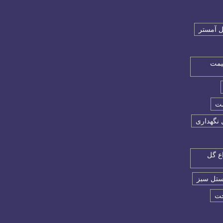
 آمستر
یمت
مت
 نگهداری
ع گل
ستل سبز
خت