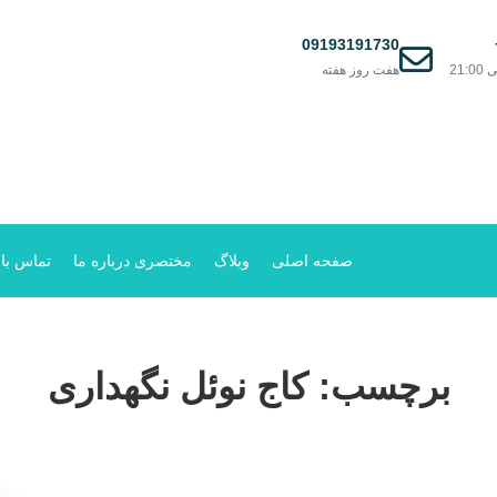
09193191730
هفت روز هفته
صفحه اصلی
وبلاگ
مختصری درباره ما
تماس با 
برچسب:
کاج نوئل نگهداری