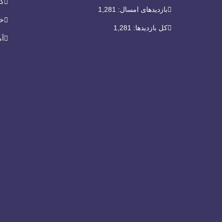
گل
بازدیدهای امسال:
1,281
خر
کل بازدیدها:
1,281
آم