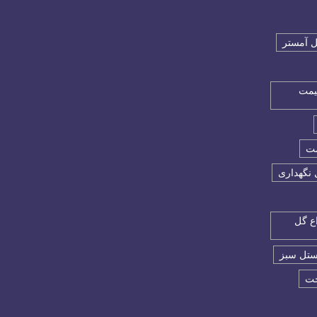
 آمستر
یمت
مت
 نگهداری
ع گل
ستل سبز
خت