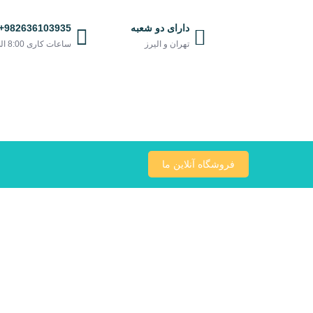
Ski
t
دارای دو شعبه
982636103935+
conten
تهران و الیرز
ساعات کاری 8:00 الی 21:00
فروشگاه آنلاین ما