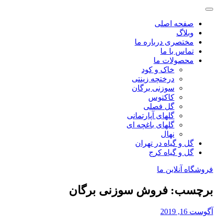
صفحه اصلی
وبلاگ
مختصری درباره ما
تماس با ما
محصولات ما
خاک و کود
درختچه زینتی
سوزنی برگان
کاکتوس
گل فصلی
گلهای آپارتمانی
گلهای باغچه ای
نهال
گل و گیاه در تهران
گل و گیاه کرج
فروشگاه آنلاین ما
برچسب:
فروش سوزنی برگان
آگوست 16, 2019