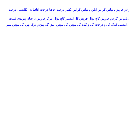
اس قرمز-پامپاس گراس ابلق-پامپاس گراس تکثیر
درخت اقاقیا
درخت اقاقیا به انگلیسی
درخت
پامپاس گراس
فروش کاج نوئل
فروش گل آمستر
كاج نوئل
مرکز فروش درختان پیوندی-قیمت
 آمستل کینگ
گل و درخت
گل و گیاه
گل پتوس
گل پتوس ابلق
گل پتوس برگ پهن
گل پتوس سبز