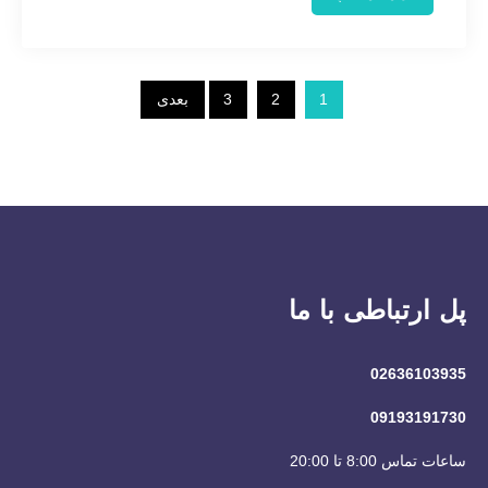
صفحه‌بندی
1
2
3
بعدی
نوشته‌ها
پل ارتباطی با ما
02636103935
09193191730
ساعات تماس 8:00 تا 20:00