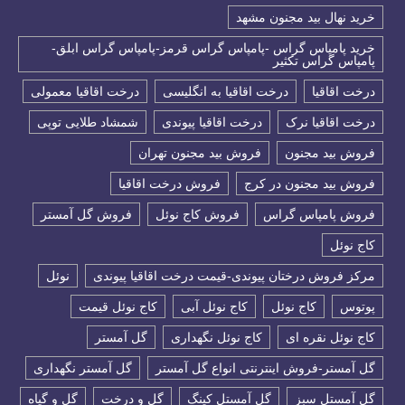
خرید نهال بید مجنون مشهد
خرید پامپاس گراس -پامپاس گراس قرمز-پامپاس گراس ابلق-
پامپاس گراس تکثیر
درخت اقاقیا
درخت اقاقیا به انگلیسی
درخت اقاقیا معمولی
درخت اقاقیا نرک
درخت اقاقیا پیوندی
شمشاد طلایی توپی
فروش بید مجنون
فروش بید مجنون تهران
فروش بید مجنون در کرج
فروش درخت اقاقیا
فروش پامپاس گراس
فروش کاج نوئل
فروش گل آمستر
كاج نوئل
مرکز فروش درختان پیوندی-قیمت درخت اقاقیا پیوندی
نوئل
پوتوس
کاج نوئل
کاج نوئل آبی
کاج نوئل قیمت
کاج نوئل نقره ای
کاج نوئل نگهداری
گل آمستر
گل آمستر-فروش اینترنتی انواع گل آمستر
گل آمستر نگهداری
گل آمستل سبز
گل آمستل کینگ
گل و درخت
گل و گیاه