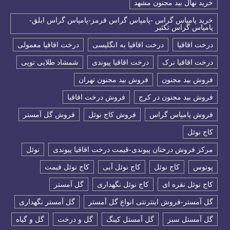
خرید نهال بید مجنون مشهد
خرید پامپاس گراس -پامپاس گراس قرمز-پامپاس گراس ابلق-
پامپاس گراس تکثیر
درخت اقاقیا
درخت اقاقیا به انگلیسی
درخت اقاقیا معمولی
درخت اقاقیا نرک
درخت اقاقیا پیوندی
شمشاد طلایی توپی
فروش بید مجنون
فروش بید مجنون تهران
فروش بید مجنون در کرج
فروش درخت اقاقیا
فروش پامپاس گراس
فروش کاج نوئل
فروش گل آمستر
كاج نوئل
مرکز فروش درختان پیوندی-قیمت درخت اقاقیا پیوندی
نوئل
پوتوس
کاج نوئل
کاج نوئل آبی
کاج نوئل قیمت
کاج نوئل نقره ای
کاج نوئل نگهداری
گل آمستر
گل آمستر-فروش اینترنتی انواع گل آمستر
گل آمستر نگهداری
گل آمستل سبز
گل آمستل کینگ
گل و درخت
گل و گیاه